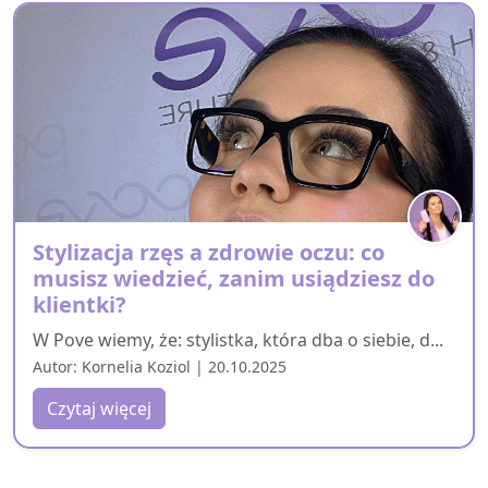
Stylizacja rzęs a zdrowie oczu: co
musisz wiedzieć, zanim usiądziesz do
klientki?
W Pove wiemy, że: stylistka, która dba o siebie, d...
Autor: Kornelia Koziol | 20.10.2025
Czytaj więcej